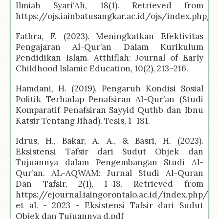
Ilmiah Syari‘Ah, 18(1). Retrieved from
https://ojs.iainbatusangkar.ac.id/ojs/index.php/J
Fathra, F. (2023). Meningkatkan Efektivitas
Pengajaran Al-Qur’an Dalam Kurikulum
Pendidikan Islam. Atthiflah: Journal of Early
Childhood Islamic Education, 10(2), 213–216.
Hamdani, H. (2019). Pengaruh Kondisi Sosial
Politik Terhadap Penafsiran Al-Qur’an (Studi
Komparatif Penafsiran Sayyid Quthb dan Ibnu
Katsir Tentang Jihad). Tesis, 1–181.
Idrus, H., Bakar, A. A., & Basri, H. (2023).
Eksistensi Tafsir dari Sudut Objek dan
Tujuannya dalam Pengembangan Studi Al-
Qur’an. AL-AQWAM: Jurnal Studi Al-Quran
Dan Tafsir, 2(1), 1–18. Retrieved from
https://ejournal.iaingorontalo.ac.id/index.php/
et al. - 2023 - Eksistensi Tafsir dari Sudut
Objek dan Tujuannya d.pdf