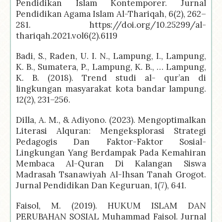
Pendidikan Islam Kontemporer. Jurnal
Pendidikan Agama Islam Al-Thariqah, 6(2), 262–
281.
https://doi.org/10.25299/al-
thariqah.2021.vol6(2).6119
Badi, S., Raden, U. I. N., Lampung, I., Lampung,
K. B., Sumatera, P., Lampung, K. B., … Lampung,
K. B. (2018). Trend studi al- qur’an di
lingkungan masyarakat kota bandar lampung.
12(2), 231–256.
Dilla, A. M., & Adiyono. (2023). Mengoptimalkan
Literasi Alquran: Mengeksplorasi Strategi
Pedagogis Dan Faktor-Faktor Sosial-
Lingkungan Yang Berdampak Pada Kemahiran
Membaca Al-Quran Di Kalangan Siswa
Madrasah Tsanawiyah Al-Ihsan Tanah Grogot.
Jurnal Pendidikan Dan Keguruan, 1(7), 641.
Faisol, M. (2019). HUKUM ISLAM DAN
PERUBAHAN SOSIAL Muhammad Faisol. Jurnal