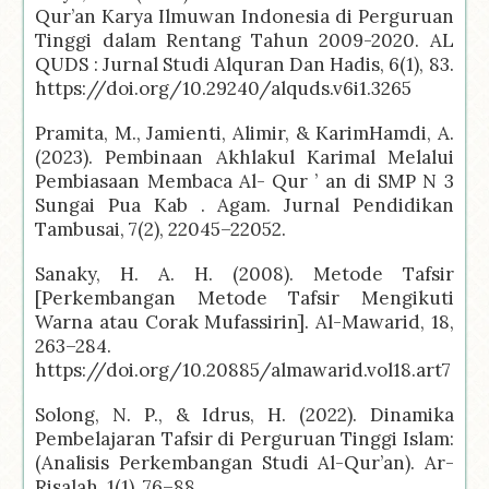
Qur’an Karya Ilmuwan Indonesia di Perguruan
Tinggi dalam Rentang Tahun 2009-2020. AL
QUDS : Jurnal Studi Alquran Dan Hadis, 6(1), 83.
https://doi.org/10.29240/alquds.v6i1.3265
Pramita, M., Jamienti, Alimir, & KarimHamdi, A.
(2023). Pembinaan Akhlakul Karimal Melalui
Pembiasaan Membaca Al- Qur ’ an di SMP N 3
Sungai Pua Kab . Agam. Jurnal Pendidikan
Tambusai, 7(2), 22045–22052.
Sanaky, H. A. H. (2008). Metode Tafsir
[Perkembangan Metode Tafsir Mengikuti
Warna atau Corak Mufassirin]. Al-Mawarid, 18,
263–284.
https://doi.org/10.20885/almawarid.vol18.art7
Solong, N. P., & Idrus, H. (2022). Dinamika
Pembelajaran Tafsir di Perguruan Tinggi Islam:
(Analisis Perkembangan Studi Al-Qur’an). Ar-
Risalah, 1(1), 76–88.