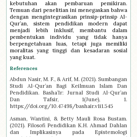
kebutuhan akan pembaruan pemikiran.
Temuan dari penelitian ini menegaskan bahwa
dengan mengintegrasikan prinsip-prinsip Al-
Qur’an, sistem pendidikan modern dapat
menjadi lebih inklusif, membantu dalam
pembentukan individu yang tidak hanya
berpengetahuan luas, tetapi juga memiliki
moralitas yang tinggi dan kesadaran sosial
yang kuat.
References
Abdun Nasir, M. F., & Arif, M. (2021). Sumbangan
Studi Al-Qur’an Bagi Keilmuan Islam Dan
Pendidikan. Basha’Ir: Jurnal Studi Al-Qur’an
Dan Tafsir, 1(June), 1.
https://doi.org/10.47498/bashair.v1i1.545
Asman, Wantini, & Betty Mauli Rosa Bustam.
(2021). Filosofi Pendidikan K.H. Ahmad Dahlan
dan Implikasinya pada Epistemologi